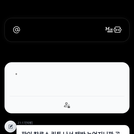
21:17
[익명]