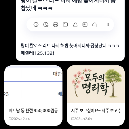
팡이 칼로스 리트 나서 해방 늦어지니까 곱
창났네 ㅋㅋㅋ
팡이 칼로스 리트 나서 해방 늦어지니까 곱창났네 ㅋㅋㅋ
메갤러(125.132)
https://gall.dcinside.com/board/view/?
id=maplestory_new&no=10141097&page=1
📌 연관글:
우리형 최초해방 못해서 우짜냐
팡이형 방송보는중인데 언조비가 뭔가요
둘째형 방송 언제켜
베트남 동 환전 950,000원동 한화 계산할때0하나 빼고 나누기 2하면
사주 보고싶어요~ 사주 보고 싶은데
코디 평가좀 부탁드립니다.
2025.12.14
2025.12.01
팡이 칼로스 리트 나서 해방 늦어지니까 곱창났네 ㅋㅋㅋ
회원가입 혹은 광고 [X]를 누르면 내용이 보입니다