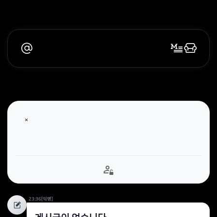
23:36
[익명]