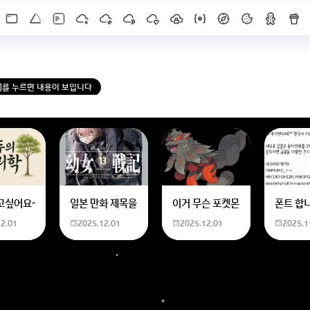
X]를 누르면 내용이 보입니다
한화 계산할때0하나 빼고 나누기 2하면 되는거 아닌가요??제가 알고 있는거랑
고싶어요~ 사주 보고 싶은데 어디서 봐야할 지모르겠어요여자 양력 2007 04 0
일본 만화 제목을 찾습니다 - 비행 마법 저격 여자 기억하기로
이거 무슨 포켓몬이에요? 신기하
폰트 합
12.01
2025.12.01
2025.12.01
2025.1