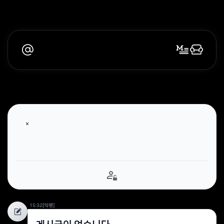
15:32
[익명]