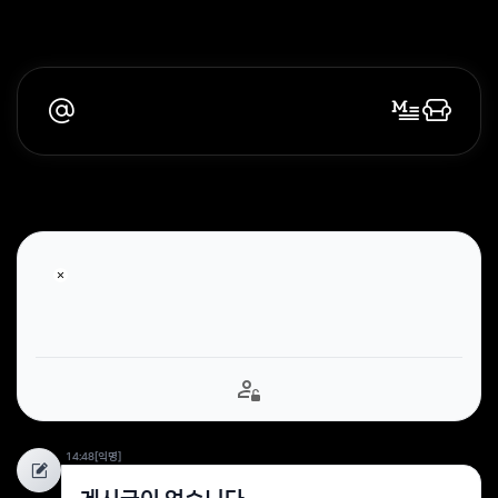
14:48
[익명]