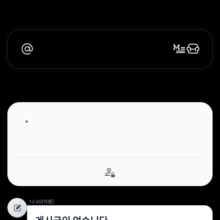
12:45
[익명]