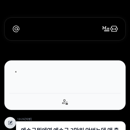
18:26
[익명]