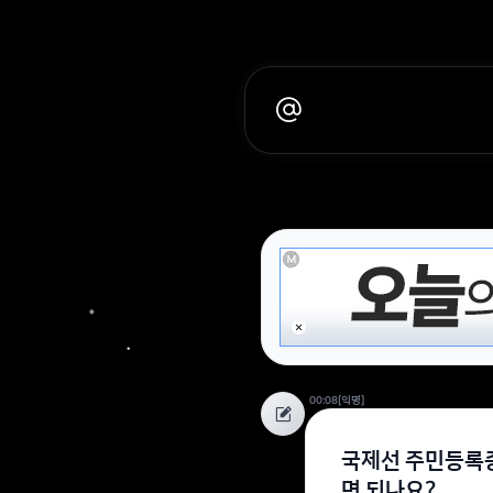
00:08
[익명]
국제선 주민등록증
면 되나요?