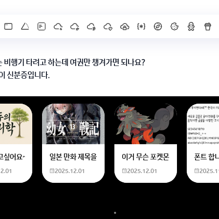
 비행기 타려고 하는데 여권만 챙겨가면 되나요?
이 신분증입니다.
X]를 누르면 내용이 보입니다
한화 계산할때0하나 빼고 나누기 2하면 되는거 아닌가요??제가 알고 있는거랑
고싶어요~ 사주 보고 싶은데 어디서 봐야할 지모르겠어요여자 양력 2007 04 0
일본 만화 제목을 찾습니다 - 비행 마법 저격 여자 기억하기로
이거 무슨 포켓몬이에요? 신기하
폰트 합
12.01
2025.12.01
2025.12.01
2025.1