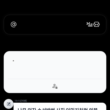
19:15
[익명]