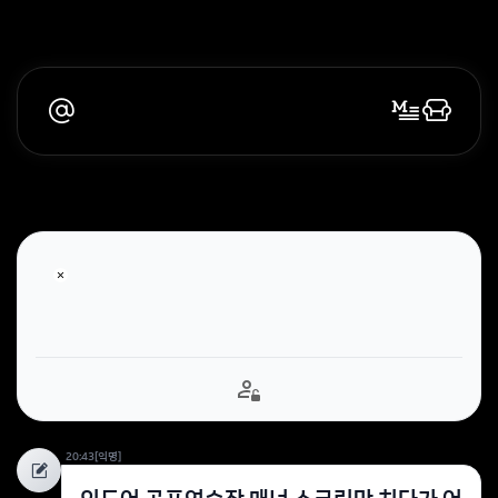
20:43
[익명]