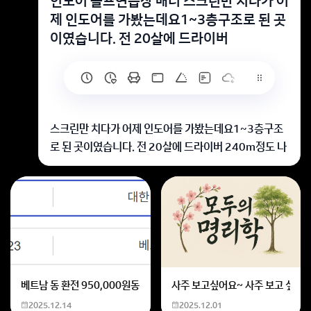
인도어 골프연습장 매너 스크린만 치다가 어
제 인도어를 가봤는데요1~3층구조로 된 곳
이였습니다. 전 20살에 드라이버
스크린만 치다가 어제 인도어를 가봤는데요1~3층구조
로 된 곳이였습니다. 전 20살에 드라이버 240m정도 나
오는데 2층에서 드라이버를 치고있었습니다. 근데할아
버지들이 다 쳐다보시더라구요! 그래서 뭔가 시끄러워서
그런가 눈치보여서 드라이버는 안쳤습니다ㅜㅜ 혹시 인
도어는 풀스윙 금지 이런게 있나요?? 보니까 1층은 젊으
신분들이 많은데 제가 2층에서 쳐서 그런걸까요 ㅠㅠ
인도어는 풀스윙금지이런게 없으며 본인이 2층에 쳐서
그런것입니다
베트남 동 환전 950,000원동 한화 계산할때0하나 빼고 나누기 2하면
사주 보고싶어요~ 사주 보고 싶은데
감사합니다
2025.12.14
2025.12.01
회원가입 혹은 광고 [X]를 누르면 내용이 보입니다