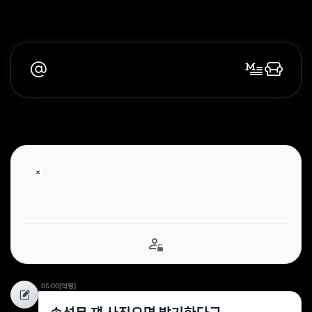
05:00
[익명]