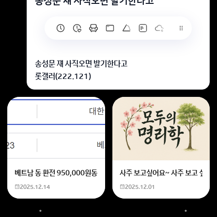
송성문 쟤 사직오면 발기한다고
송성문 쟤 사직오면 발기한다고
롯갤러(222.121)
https://gall.dcinside.com/board/view/?
id=giants_new3&no=1361292&page=1
📌 연관글:
2칰)) 아까 너네 투수 WAR 봤는데,
겆갤 가보니까 송성문 파는거 콜인데 아가동희 받고싶대
튼동 꼴갤 눈팅하고있으면
베트남 동 환전 950,000원동 한화 계산할때0하나 빼고 나누기 2하면
사주 보고싶어요~ 사주 보고 싶은데
7) 근데 유강남은 왜 투수가 흔들리면 마운드에안올라
2025.12.14
2025.12.01
감?
송성문 쟤 사직오면 발기한다고
회원가입 혹은 광고 [X]를 누르면 내용이 보입니다