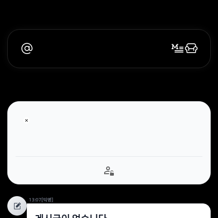
13:07
[익명]