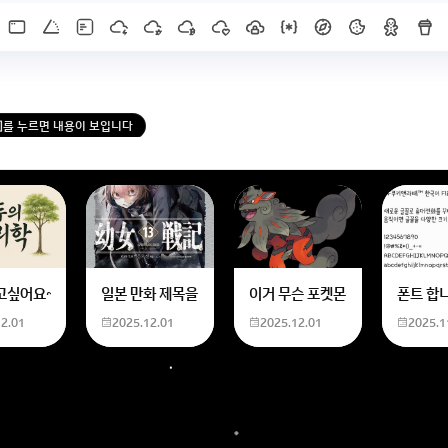
X]를 누르면 내용이 보입니다
한화 계산할때0하나 빼고 나누기 2하면 되는거 아닌가요??제가 알고 있는거랑
고싶어요~ 사주 보고 싶은데 어디서 봐야할 지모르겠어요여자 양력 2007 04 0
일본 만화 제목을 찾습니다 - 비행 마법 저격 여자 기억하기로
이거 무슨 포켓몬이에요? 신기하
폰트 합
12.01
2025.12.01
2025.12.01
2025.1