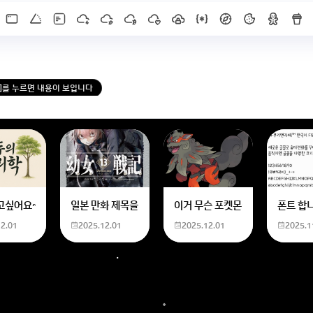
X]를 누르면 내용이 보입니다
한화 계산할때0하나 빼고 나누기 2하면 되는거 아닌가요??제가 알고 있는거랑
고싶어요~ 사주 보고 싶은데 어디서 봐야할 지모르겠어요여자 양력 2007 04 0
일본 만화 제목을 찾습니다 - 비행 마법 저격 여자 기억하기로
이거 무슨 포켓몬이에요? 신기하
폰트 합
12.01
2025.12.01
2025.12.01
2025.1