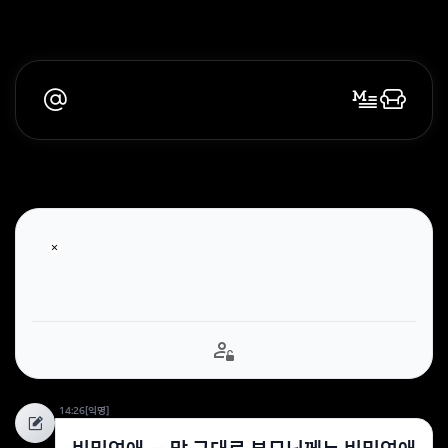
14:26
[익명]