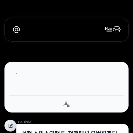
15:51
[익명]